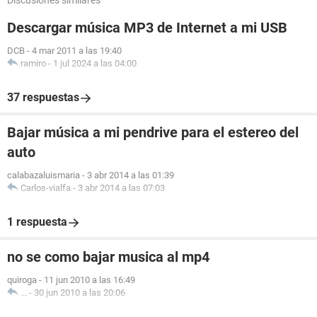
Discusiones similares
Descargar música MP3 de Internet a mi USB
DCB
-
4 mar 2011 a las 19:40
ramiro
-
1 jul 2024 a las 04:00
37 respuestas
Bajar música a mi pendrive para el estereo del
auto
calabazaluismaria
-
3 abr 2014 a las 01:39
Carlos-vialfa
-
3 abr 2014 a las 07:03
1 respuesta
no se como bajar musica al mp4
quiroga
-
11 jun 2010 a las 16:49
...
-
30 jun 2010 a las 20:06