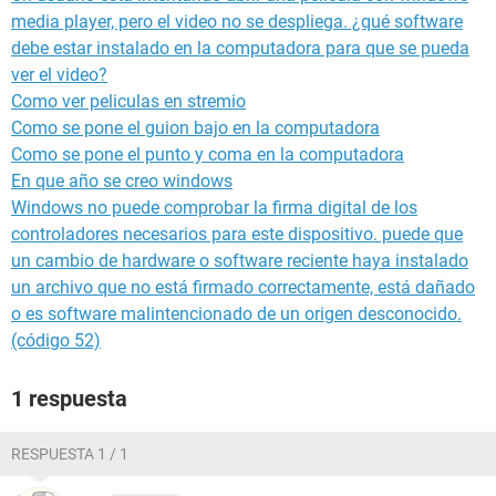
media player, pero el video no se despliega. ¿qué software
debe estar instalado en la computadora para que se pueda
ver el video?
Como ver peliculas en stremio
Como se pone el guion bajo en la computadora
Como se pone el punto y coma en la computadora
En que año se creo windows
Windows no puede comprobar la firma digital de los
controladores necesarios para este dispositivo. puede que
un cambio de hardware o software reciente haya instalado
un archivo que no está firmado correctamente, está dañado
o es software malintencionado de un origen desconocido.
(código 52)
1 respuesta
RESPUESTA 1 / 1