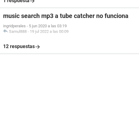
1 respuesta
music search mp3 a tube catcher no funciona
ingridperales
-
5 jun 2020 a las 03:19
Samul888
-
19 jul 2022 a las 00:09
12 respuestas