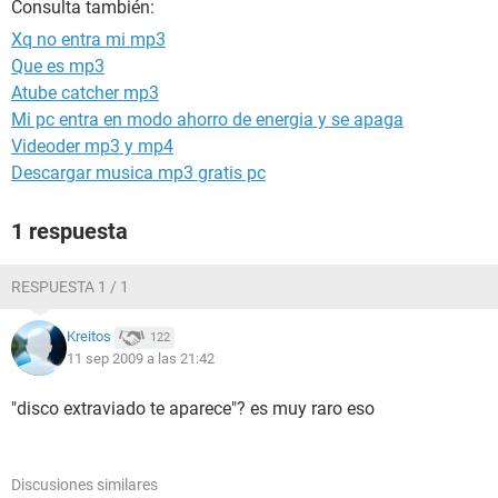
Consulta también:
Xq no entra mi mp3
Que es mp3
Atube catcher mp3
Mi pc entra en modo ahorro de energia y se apaga
Videoder mp3 y mp4
Descargar musica mp3 gratis pc
1 respuesta
RESPUESTA 1 / 1
Kreitos
122
11 sep 2009 a las 21:42
"disco extraviado te aparece"? es muy raro eso
Discusiones similares