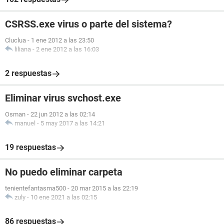
CSRSS.exe virus o parte del sistema?
Cluclua
-
1 ene 2012 a las 23:50
liliana
-
2 ene 2012 a las 16:03
2 respuestas
Eliminar virus svchost.exe
Osman
-
22 jun 2012 a las 02:14
manuel
-
5 may 2017 a las 14:21
19 respuestas
No puedo eliminar carpeta
tenientefantasma500
-
20 mar 2015 a las 22:19
zuly
-
10 ene 2021 a las 02:15
86 respuestas