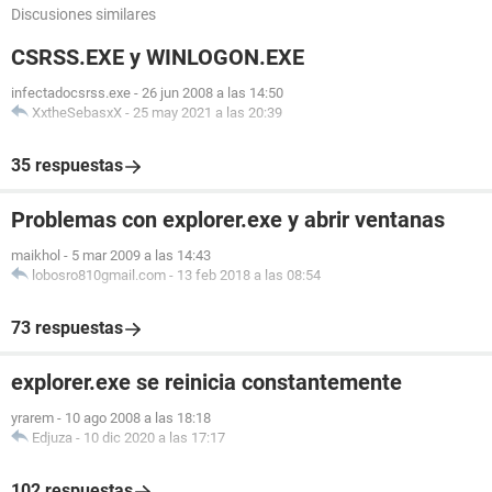
Discusiones similares
CSRSS.EXE y WINLOGON.EXE
infectadocsrss.exe
-
26 jun 2008 a las 14:50
XxtheSebasxX
-
25 may 2021 a las 20:39
35 respuestas
Problemas con explorer.exe y abrir ventanas
maikhol
-
5 mar 2009 a las 14:43
lobosro810gmail.com
-
13 feb 2018 a las 08:54
73 respuestas
explorer.exe se reinicia constantemente
yrarem
-
10 ago 2008 a las 18:18
Edjuza
-
10 dic 2020 a las 17:17
102 respuestas