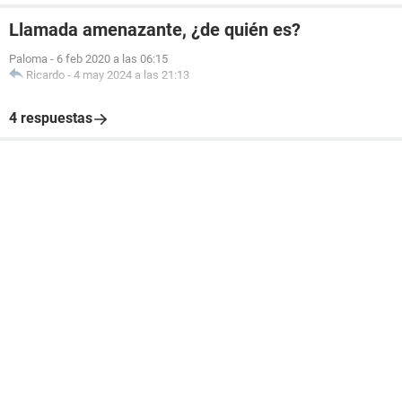
Llamada amenazante, ¿de quién es?
Paloma
-
6 feb 2020 a las 06:15
Ricardo
-
4 may 2024 a las 21:13
4 respuestas