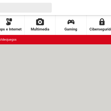
ps e Internet
Multimedia
Gaming
Cibersegurid
Videojuegos