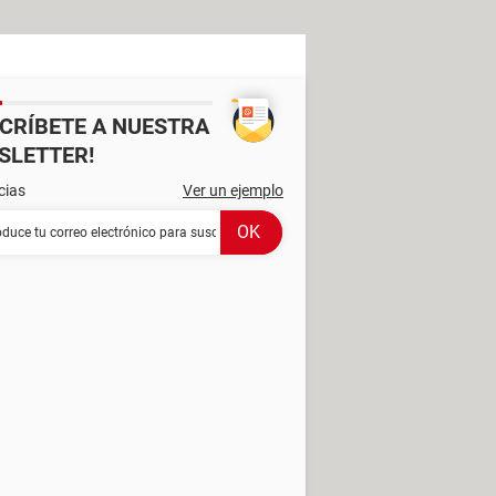
SCRÍBETE A NUESTRA
SLETTER!
cias
Ver un ejemplo