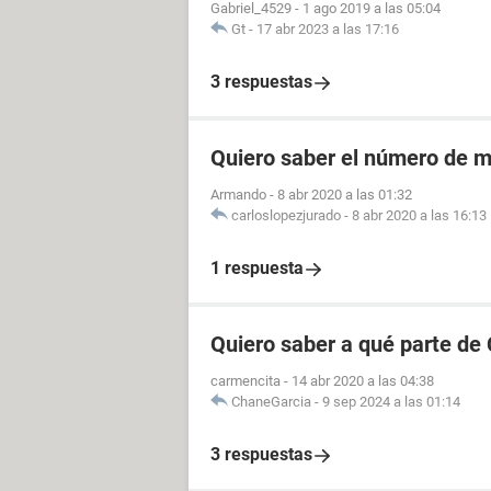
Gabriel_4529
-
1 ago 2019 a las 05:04
Gt
-
17 abr 2023 a las 17:16
3 respuestas
Quiero saber el número de m
Armando
-
8 abr 2020 a las 01:32
carloslopezjurado
-
8 abr 2020 a las 16:13
1 respuesta
Quiero saber a qué parte de
carmencita
-
14 abr 2020 a las 04:38
ChaneGarcia
-
9 sep 2024 a las 01:14
3 respuestas