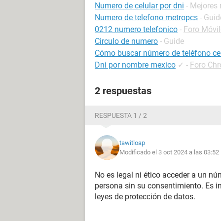
Numero de celular por dni
- Mejores
Numero de telefono metropcs
- Guid
0212 numero telefonico
-
Foro Móvi
Circulo de numero
- Guide
Cómo buscar número de teléfono cel
Dni por nombre mexico
✓
-
Foro Ch
2 respuestas
RESPUESTA 1 / 2
tawitloap
Modificado el 3 oct 2024 a las 03:52
No es legal ni ético acceder a un nú
persona sin su consentimiento. Es im
leyes de protección de datos.