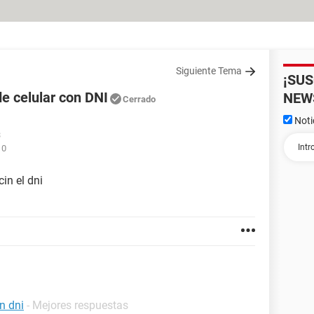
Siguiente Tema
¡SU
e celular con DNI
NEW
Cerrado
Noti
3
10
in el dni
n dni
- Mejores respuestas