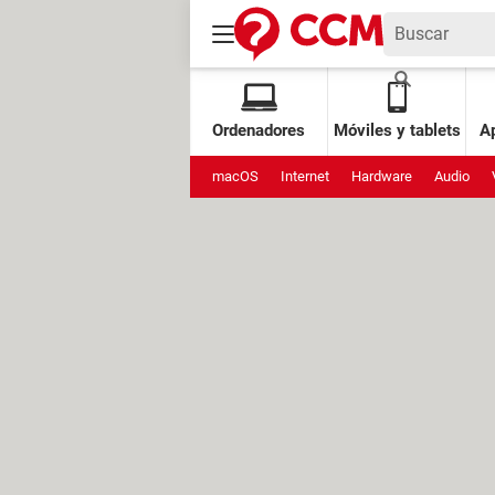
Ordenadores
Móviles y tablets
Ap
macOS
Internet
Hardware
Audio