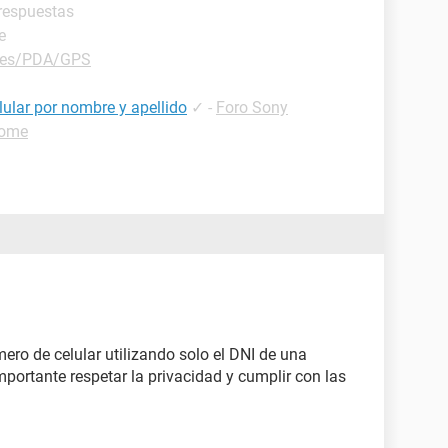
 respuestas
e
les/PDA/GPS
ular por nombre y apellido
✓
-
Foro Sony
rome
mero de celular utilizando solo el DNI de una
portante respetar la privacidad y cumplir con las