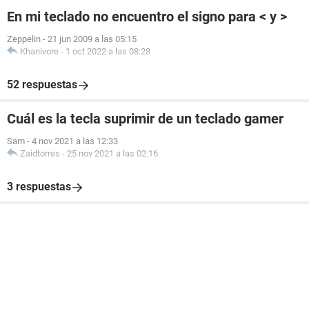
En mi teclado no encuentro el signo para < y >
Zeppelin
-
21 jun 2009 a las 05:15
Khanivore
-
1 oct 2022 a las 08:28
52 respuestas
Cuál es la tecla suprimir de un teclado gamer
Sam
-
4 nov 2021 a las 12:33
Zaidtorres
-
25 nov 2021 a las 02:16
3 respuestas