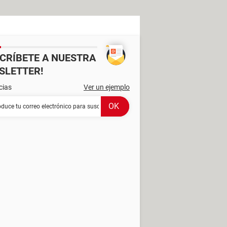
SCRÍBETE A NUESTRA
SLETTER!
cias
Ver un ejemplo