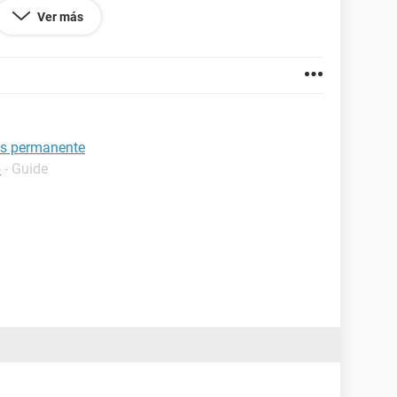
ialmente con virus y esas cosas.
Ver más
ws permanente
p
- Guide