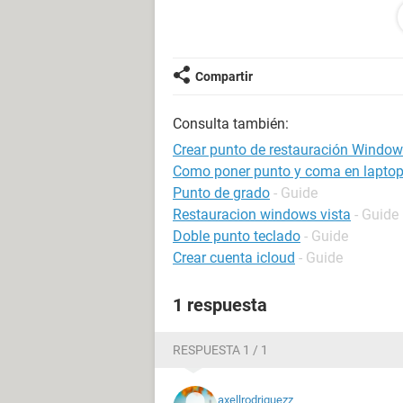
para evitar futuros problemas espec
Windows / Chrome 119.0.0.0
Compartir
Consulta también:
Crear punto de restauración Windo
Como poner punto y coma en lapto
Punto de grado
- Guide
Restauracion windows vista
- Guide
Doble punto teclado
- Guide
Crear cuenta icloud
- Guide
1 respuesta
RESPUESTA 1 / 1
axellrodriguezz