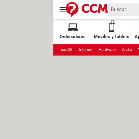
Ordenadores
Móviles y tablets
Ap
macOS
Internet
Hardware
Audio