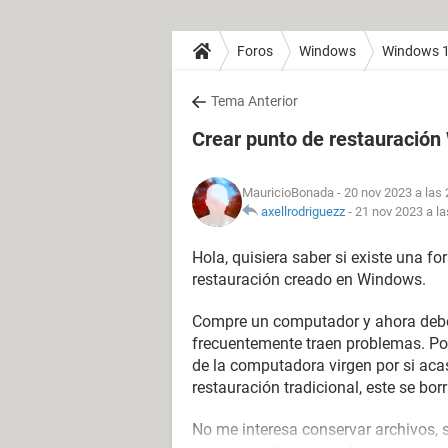
Foros
Windows
Windows 
Tema Anterior
Crear punto de restauració
MauricioBonada
- 20 nov 2023 a las 
axellrodriguezz
-
21 nov 2023 a la
Hola, quisiera saber si existe una 
restauración creado en Windows.
Compre un computador y ahora debo
frecuentemente traen problemas. Por
de la computadora virgen por si aca
restauración tradicional, este se bor
No me interesa conservar archivos, 