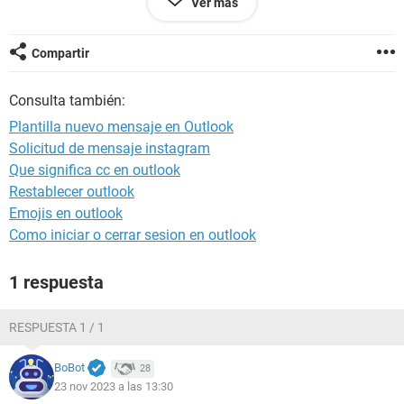
Ver más
- Plantillas del usuario en el sistema de archivos
- Elegir plantilla
Compartir
Muchas gracias
Consulta también:
Plantilla nuevo mensaje en Outlook
Windows / Chrome 119.0.0.0
Solicitud de mensaje instagram
Que significa cc en outlook
Restablecer outlook
Emojis en outlook
Como iniciar o cerrar sesion en outlook
1 respuesta
RESPUESTA 1 / 1
BoBot
28
23 nov 2023 a las 13:30