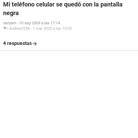
Mi teléfono celular se quedó con la pantalla
negra
neryam
-
10 sep 2009 a las 17:14
AndreaCCM
-
1 mar 2020 a las 10:20
4 respuestas