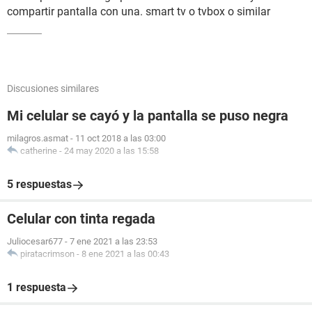
compartir pantalla con una. smart tv o tvbox o similar
Discusiones similares
Mi celular se cayó y la pantalla se puso negra
milagros.asmat
-
11 oct 2018 a las 03:00
catherine
-
24 may 2020 a las 15:58
5 respuestas
Celular con tinta regada
Juliocesar677
-
7 ene 2021 a las 23:53
piratacrimson
-
8 ene 2021 a las 00:43
1 respuesta