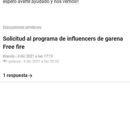
espero averte ayudado y nos vemos!!
Discusiones similares
Solicitud al programa de influencers de garena
Free fire
Brando
-
3 dic 2021 a las 17:13
gslaura
-
5 dic 2021 a las 20:26
1 respuesta