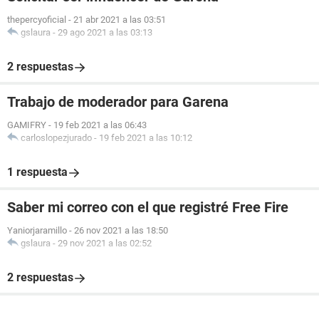
thepercyoficial
-
21 abr 2021 a las 03:51
gslaura
-
29 ago 2021 a las 03:13
2 respuestas
Trabajo de moderador para Garena
GAMIFRY
-
19 feb 2021 a las 06:43
carloslopezjurado
-
19 feb 2021 a las 10:12
1 respuesta
Saber mi correo con el que registré Free Fire
Yaniorjaramillo
-
26 nov 2021 a las 18:50
gslaura
-
29 nov 2021 a las 02:52
2 respuestas