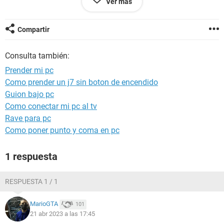
Ver más
Android / Chrome 112.0.0.0
Compartir
Consulta también:
Prender mi pc
Como prender un j7 sin boton de encendido
Guion bajo pc
Como conectar mi pc al tv
Rave para pc
Como poner punto y coma en pc
1 respuesta
RESPUESTA 1 / 1
MarioGTA
101
21 abr 2023 a las 17:45