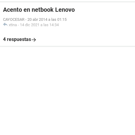
Acento en netbook Lenovo
CAYOCESAR
-
20 abr 2014 a las 01:15
xtina
-
14 dic 2021 a las 14:34
4 respuestas