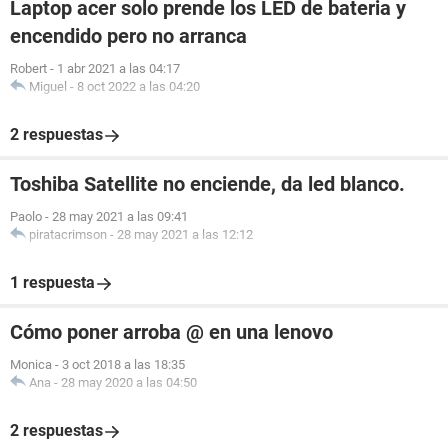
Laptop acer solo prende los LED de bateria y
encendido pero no arranca
Robert
-
1 abr 2021 a las 04:17
Miguel
-
8 oct 2022 a las 04:20
2 respuestas
Toshiba Satellite no enciende, da led blanco.
Paolo
-
28 may 2021 a las 09:41
piratacrimson
-
28 may 2021 a las 12:12
1 respuesta
Cómo poner arroba @ en una lenovo
Monica
-
3 oct 2018 a las 18:35
Ana
-
28 may 2020 a las 04:50
2 respuestas