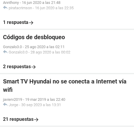
Annthony
-
16 jun 2020 a las 21:48
piratacrimson
-
16 jun 2020 a las 22:35
1 respuesta
Códigos de desbloqueo
Gonzalo3.0
-
25 ago 2020 a las 02:11
Gonzalo3.0
-
28 ago 2020 a las 00:02
2 respuestas
Smart TV Hyundai no se conecta a Internet vía
wifi
javierv2019
-
19 mar 2019 a las 22:40
Jorge
-
30 sep 2023 a las 13:31
21 respuestas