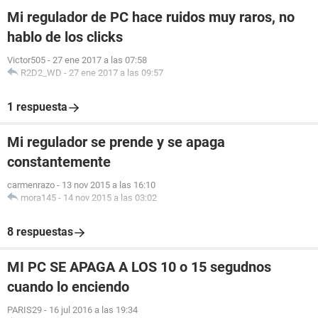
Mi regulador de PC hace ruidos muy raros, no
hablo de los clicks
Victor505
-
27 ene 2017 a las 07:58
R2D2_WD
-
27 ene 2017 a las 09:57
1 respuesta
Mi regulador se prende y se apaga
constantemente
carmenrazo
-
13 nov 2015 a las 16:10
mora145
-
14 nov 2015 a las 03:02
8 respuestas
MI PC SE APAGA A LOS 10 o 15 segudnos
cuando lo enciendo
PARIS29
-
16 jul 2016 a las 19:34