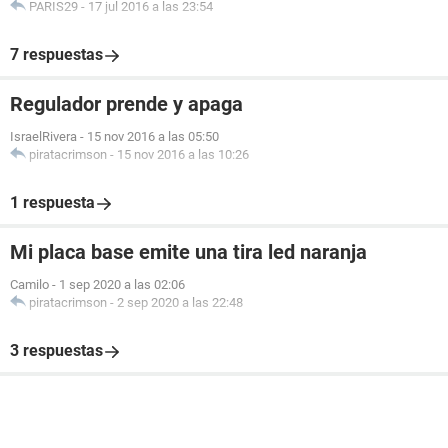
PARIS29
-
17 jul 2016 a las 23:54
7 respuestas
Regulador prende y apaga
IsraelRivera
-
15 nov 2016 a las 05:50
piratacrimson
-
15 nov 2016 a las 10:26
1 respuesta
Mi placa base emite una tira led naranja
Camilo
-
1 sep 2020 a las 02:06
piratacrimson
-
2 sep 2020 a las 22:48
3 respuestas