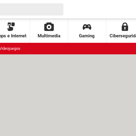
ps e Internet
Multimedia
Gaming
Cibersegurid
Videojuegos