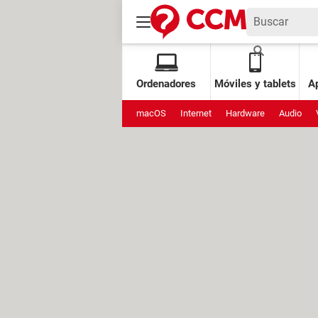
Ordenadores
Móviles y tablets
Ap
macOS
Internet
Hardware
Audio