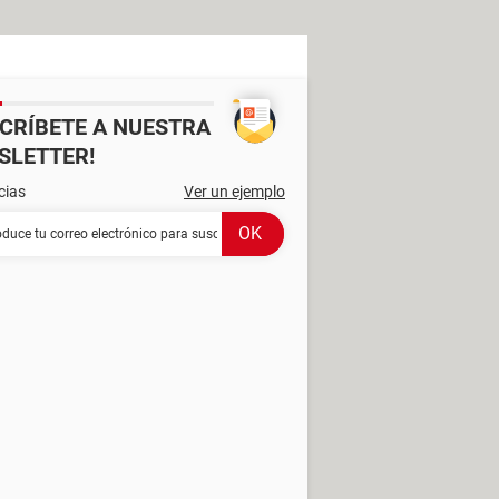
SCRÍBETE A NUESTRA
SLETTER!
cias
Ver un ejemplo