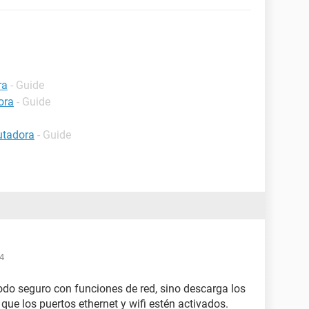
ra
- Guide
ora
- Guide
utadora
- Guide
14
modo seguro con funciones de red, sino descarga los
 que los puertos ethernet y wifi estén activados.