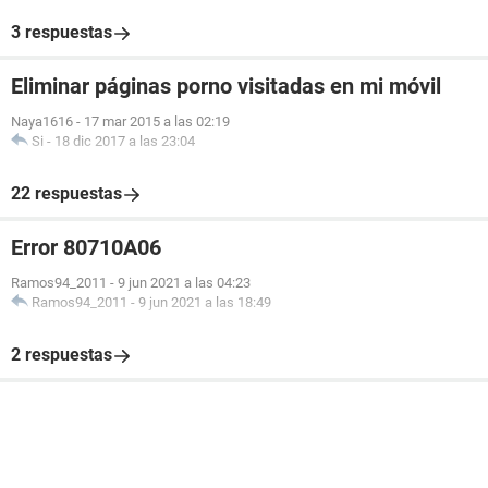
3 respuestas
Eliminar páginas porno visitadas en mi móvil
Naya1616
-
17 mar 2015 a las 02:19
Si
-
18 dic 2017 a las 23:04
22 respuestas
Error 80710A06
Ramos94_2011
-
9 jun 2021 a las 04:23
Ramos94_2011
-
9 jun 2021 a las 18:49
2 respuestas