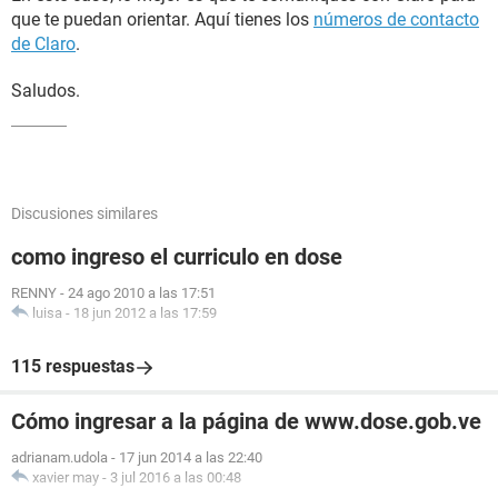
que te puedan orientar. Aquí tienes los
números de contacto
de Claro
.
Saludos.
Discusiones similares
como ingreso el curriculo en dose
RENNY
-
24 ago 2010 a las 17:51
luisa
-
18 jun 2012 a las 17:59
115 respuestas
Cómo ingresar a la página de www.dose.gob.ve
adrianam.udola
-
17 jun 2014 a las 22:40
xavier may
-
3 jul 2016 a las 00:48