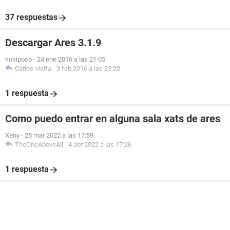
37 respuestas
Descargar Ares 3.1.9
kokipoco
-
24 ene 2016 a las 21:05
Carlos-vialfa
-
3 feb 2016 a las 23:20
1 respuesta
Como puedo entrar en alguna sala xats de ares
Xeny
-
25 mar 2022 a las 17:59
TheOneAboveAll
-
4 abr 2022 a las 17:26
1 respuesta