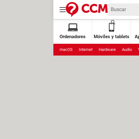
Ordenadores
Móviles y tablets
Ap
macOS
Internet
Hardware
Audio