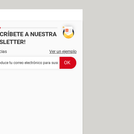
SCRÍBETE A NUESTRA
SLETTER!
cias
Ver un ejemplo