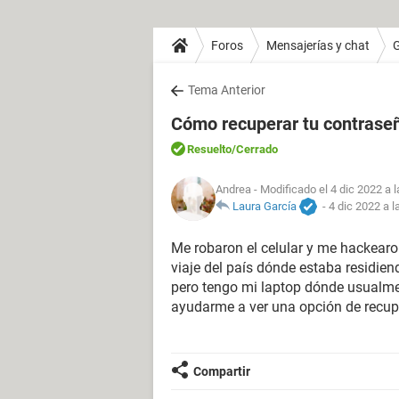
Foros
Mensajerías y chat
Tema Anterior
Cómo recuperar tu contraseña
Resuelto
/Cerrado
Andrea
- Modificado el 4 dic 2022 a 
Laura García
-
4 dic 2022 a l
Me robaron el celular y me hackearon
viaje del país dónde estaba residien
pero tengo mi laptop dónde usualment
ayudarme a ver una opción de recup
Compartir