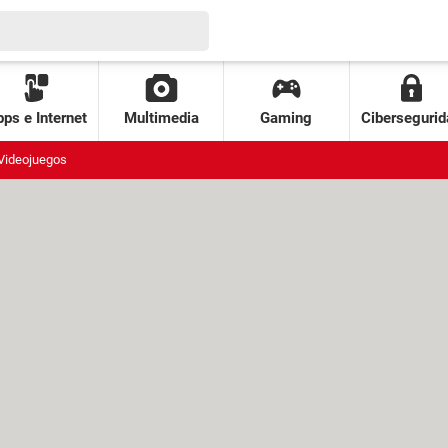
ps e Internet
Multimedia
Gaming
Cibersegurid
Videojuegos