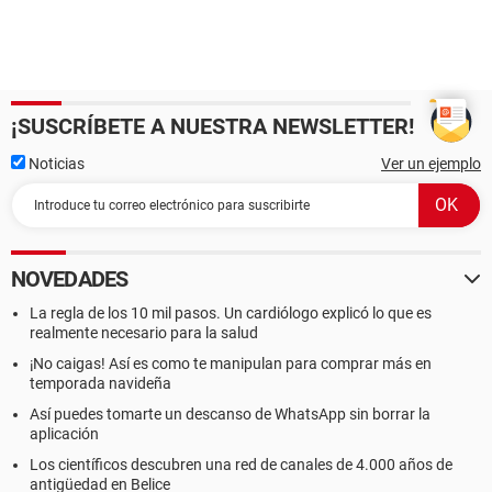
¿ Qué más puedo hacer?. ¿Cual creen que es el problema? ¿
será la nueva tarjeta madre o los nuevos puertos?
Yo trabajo con la cámara web, así que les agradecería
mucho cualquier ayuda
¡SUSCRÍBETE A NUESTRA NEWSLETTER!
Gracias
Noticias
Ver un ejemplo
NOVEDADES
La regla de los 10 mil pasos. Un cardiólogo explicó lo que es
realmente necesario para la salud
¡No caigas! Así es como te manipulan para comprar más en
temporada navideña
Así puedes tomarte un descanso de WhatsApp sin borrar la
aplicación
Los científicos descubren una red de canales de 4.000 años de
antigüedad en Belice