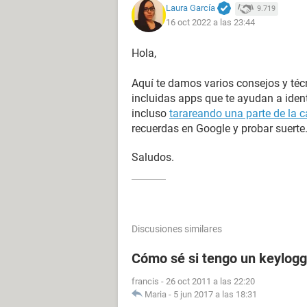
Laura García
9.719
16 oct 2022 a las 23:44
Hola,
Aquí te damos varios consejos y té
incluidas apps que te ayudan a identi
incluso
tarareando una parte de la 
recuerdas en Google y probar suerte
Saludos.
Discusiones similares
Cómo sé si tengo un keylogg
francis
-
26 oct 2011 a las 22:20
Maria
-
5 jun 2017 a las 18:31