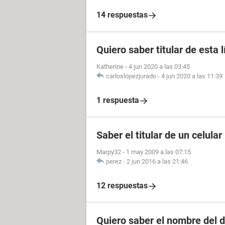
14 respuestas
Quiero saber titular de esta 
Katherine
-
4 jun 2020 a las 03:45
carloslopezjurado
-
4 jun 2020 a las 11:39
1 respuesta
Saber el titular de un celular
Marpy32
-
1 may 2009 a las 07:15
perez
-
2 jun 2016 a las 21:46
12 respuestas
Quiero saber el nombre del d