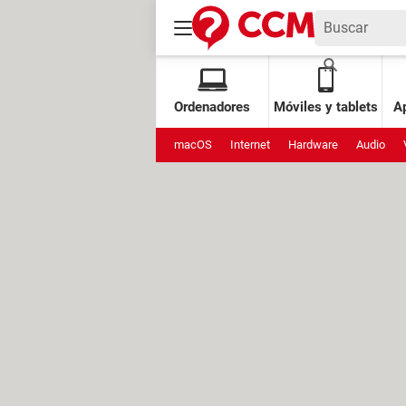
Ordenadores
Móviles y tablets
Ap
macOS
Internet
Hardware
Audio