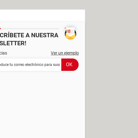
SCRÍBETE A NUESTRA
SLETTER!
cias
Ver un ejemplo