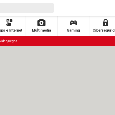
ps e Internet
Multimedia
Gaming
Cibersegurid
Videojuegos