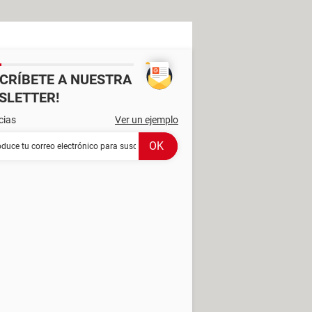
SCRÍBETE A NUESTRA
SLETTER!
cias
Ver un ejemplo