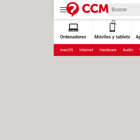
Ordenadores
Móviles y tablets
Ap
macOS
Internet
Hardware
Audio