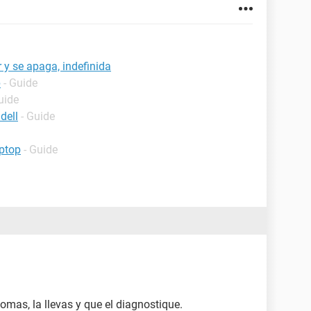
r y se apaga, indefinida
p
- Guide
uide
dell
- Guide
ptop
- Guide
 tomas, la llevas y que el diagnostique.