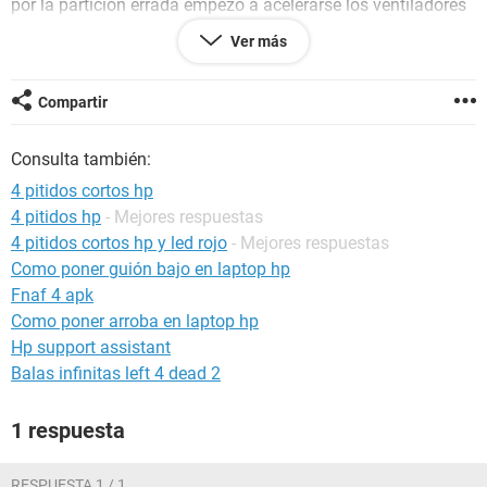
por la partición errada empezó a acelerarse los ventiladores
y la pc no quiso arrancar y daba los 4 pitidos cambie el
Ver más
disco duro y seguía lo mismo, hace para arrancar suenan
duro los dispares por unos segundos y después se apaga y
da los 4 beeps que según hp son por fallos de alimentación,
Compartir
así que le extraje la fuente pero algunos me dijeron que
puede ser la board.
Consulta también:
4 pitidos cortos hp
4 pitidos hp
- Mejores respuestas
4 pitidos cortos hp y led rojo
- Mejores respuestas
Como poner guión bajo en laptop hp
Fnaf 4 apk
Como poner arroba en laptop hp
Hp support assistant
Balas infinitas left 4 dead 2
1 respuesta
RESPUESTA 1 / 1