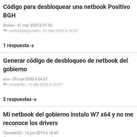
Código para desbloquear una netbook Positivo
BGH
Braian
-
31 mar 2020 à 01:52
carloslopezjurado
-
31 mar 2020 à 16:33
1 respuesta
Generar código de desbloqueo de netbook del
gobierno
ana
-
29 mar 2020 à 04:57
monardic
-
13 abr 2020 à 22:57
2 respuestas
Mi netbook del gobierno instalo W7 x64 y no me
reconoce los drivers
Tanvelin22
-
14 jun 2019 à 18:45