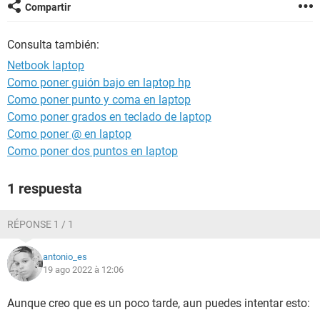
Compartir
Consulta también:
Netbook laptop
Como poner guión bajo en laptop hp
Como poner punto y coma en laptop
Como poner grados en teclado de laptop
Como poner @ en laptop
Como poner dos puntos en laptop
1 respuesta
RÉPONSE 1 / 1
antonio_es
19 ago 2022 à 12:06
Aunque creo que es un poco tarde, aun puedes intentar esto: