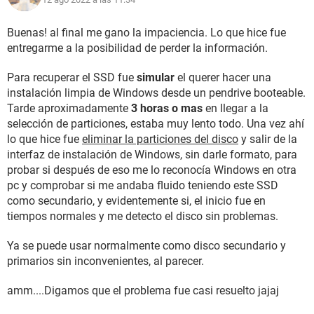
detecto.
Buenas! al final me gano la impaciencia. Lo que hice fue
-Tercero, Fue dejar que cargara lo que fuera que cargaba con
entregarme a la posibilidad de perder la información.
otra SSD en buen estado que tenia windows 10
y la
SSD en
conflicto como secundaria (
la deje un 1 día completo). En el
Para recuperar el SSD fue
simular
el querer hacer una
proceso llegue a ver que entro en reparación de Disk. Al día
instalación limpia de Windows desde un pendrive booteable.
siguiente la PC estaba con mi cuenta de usuario de
Tarde aproximadamente
3 horas o mas
en llegar a la
Windows esperando mi contraseña, al ingresar la
selección de particiones, estaba muy lento todo. Una vez ahí
contraseña tardo como 10min para mostrarme el
Escritorio
lo que hice fue
eliminar la particiones del disco
y salir de la
y cuando quise entrar a
Equipo
se quedo cargando como 30
interfaz de instalación de Windows, sin darle formato, para
min hasta que se me colgó todo y tuve que reiniciar, y otra
probar si después de eso me lo reconocía Windows en otra
ves iba a tener que esperarr......
pc y comprobar si me andaba fluido teniendo este SSD
como secundario, y evidentemente si, el inicio fue en
-Cuarto, Poner la SSD en conflicto en el equipo en el que
tiempos normales y me detecto el disco sin problemas.
estaba y ejecutarla como unidad principal. al cabo de varias
horas con el logo de Windows me salió este error:
Error
Ya se puede usar normalmente como disco secundario y
Code 0xc00000e9.
primarios sin inconvenientes, al parecer.
Datos importantes:
amm....Digamos que el problema fue casi resuelto jajaj