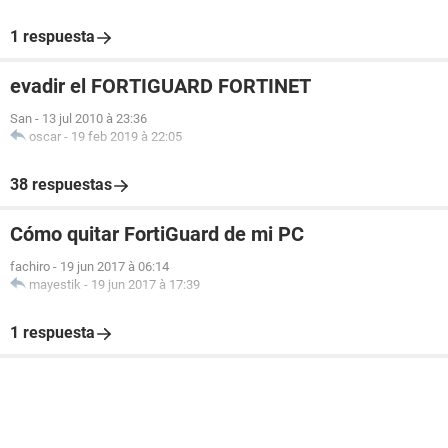
1 respuesta
evadir el FORTIGUARD FORTINET
San
-
13 jul 2010 à 23:36
oscar
-
19 feb 2019 à 22:05
38 respuestas
Cómo quitar FortiGuard de mi PC
fachiro
-
19 jun 2017 à 06:14
mayestik
-
19 jun 2017 à 17:39
1 respuesta