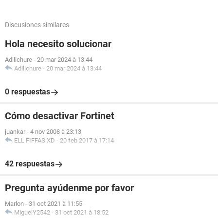
Discusiones similares
Hola necesito solucionar
Adilichure
-
20 mar 2024 à 13:44
Adilichure
-
20 mar 2024 à 13:44
0 respuestas
Cómo desactivar Fortinet
juankar
-
4 nov 2008 à 23:13
ELL FIFFAS XD
-
20 feb 2017 à 17:14
42 respuestas
Pregunta ayúdenme por favor
Marlon
-
31 oct 2021 à 11:55
MiguelY2542
-
31 oct 2021 à 18:52