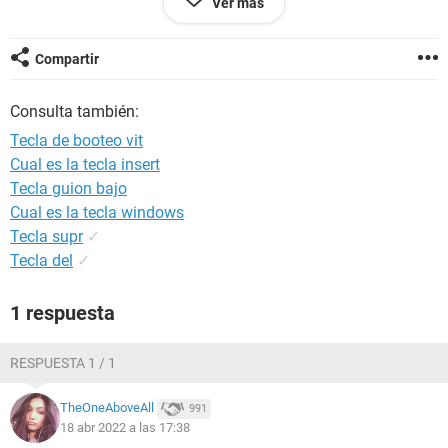
Ver más
Si alguien sabe como arreglarlo o sabe como ponerle la bios
seria de muchisima ayuda por favor
Compartir
Consulta también:
Tecla de booteo vit
Cual es la tecla insert
Tecla guion bajo
Cual es la tecla windows
Tecla supr
✓
Tecla del
✓
1 respuesta
RESPUESTA 1 / 1
TheOneAboveAll
991
18 abr 2022 a las 17:38