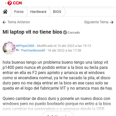
Foros
Hardware
BIOS
Tema Anterior
Siguiente Tema
Mi laptop vit no tiene bios
Cerrado
MrPepe2468
- Modificado el 16 abr 2022 a las 19:13
TheOneAboveAll
-
18 abr 2022 a las 17:38
hola buenas tengo un problema bueno tengo una latop vit
p1400 pero nunca eh podido entrar a la bios su tecla para
entrar en ella es F2 pero aprieto y arranca es el windows
como si encendiera normal, ya le he sacado la pila, el disco
duro pero no me deja entrar en la bios en ese caso solo se
queda en el logo del fabricante VIT y no arranca mas de hay.
Quiero cambiar de disco duro y ponerle un nuevo disco con
windows pero no puedo bootearlo porque no entro a la bios
para cambiar los parámetros y q arranque desde la USB.