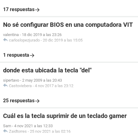
17 respuestas
No sé configurar BIOS en una computadora VIT
valentina
-
18 dic 2019 a las 23:26
carloslopezjurado
-
20 dic 2019 a las 15:05
1 respuesta
donde esta ubicada la tecla "del"
sipertavo
-
2 may 2009 a las 20:43
Castoviebera
-
4 nov 2017 a las 23:12
25 respuestas
Cuál es la tecla suprimir de un teclado gamer
Sam
-
4 nov 2021 a las 12:33
Zaidtorres
-
25 nov 2021 a las 02:16