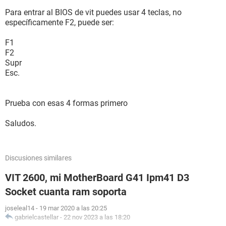
Para entrar al BIOS de vit puedes usar 4 teclas, no
específicamente F2, puede ser:
F1
F2
Supr
Esc.
Prueba con esas 4 formas primero
Saludos.
Discusiones similares
VIT 2600, mi MotherBoard G41 Ipm41 D3
Socket cuanta ram soporta
joseleal14
-
19 mar 2020 a las 20:25
gabrielcastellar
-
22 nov 2023 a las 18:20