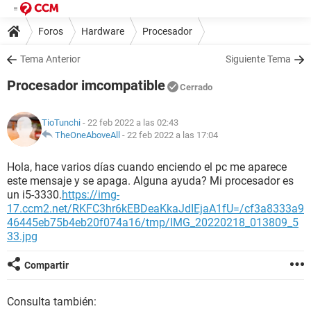
Foros
Hardware
Procesador
Tema Anterior
Siguiente Tema
Procesador imcompatible
Cerrado
TioTunchi
- 22 feb 2022 a las 02:43
TheOneAboveAll
-
22 feb 2022 a las 17:04
Hola, hace varios días cuando enciendo el pc me aparece
este mensaje y se apaga. Alguna ayuda? Mi procesador es
un i5-3330.
https://img-
17.ccm2.net/RKFC3hr6kEBDeaKkaJdIEjaA1fU=/cf3a8333a9
46445eb75b4eb20f074a16/tmp/IMG_20220218_013809_5
33.jpg
Compartir
Consulta también: