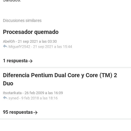
Discusiones similares
Procesador quemado
AbelGh
-
21 sep 2021 a las 03:30
MiguelY2542
-
21 sep 2021 a las 15:44
1 respuesta
Diferencia Pentium Dual Core y Core (TM) 2
Duo
itsotarikata
-
26 feb 2009 a las 16:09
syned
-
9 feb 2018 a las 18:16
95 respuestas