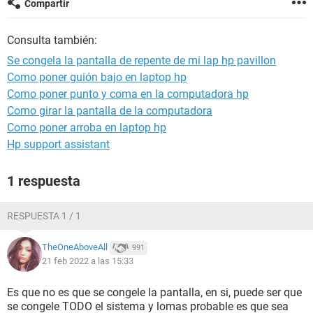
Compartir
Consulta también:
Se congela la pantalla de repente de mi lap hp pavillon
Como poner guión bajo en laptop hp
Como poner punto y coma en la computadora hp
Como girar la pantalla de la computadora
Como poner arroba en laptop hp
Hp support assistant
1 respuesta
RESPUESTA 1 / 1
TheOneAboveAll
991
21 feb 2022 a las 15:33
Es que no es que se congele la pantalla, en si, puede ser que
se congele TODO el sistema y lomas probable es que sea