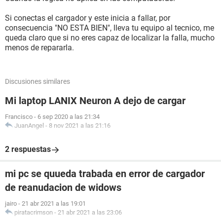
Si conectas el cargador y este inicia a fallar, por
consecuencia "NO ESTA BIEN", lleva tu equipo al tecnico, me
queda claro que si no eres capaz de localizar la falla, mucho
menos de repararla.
Discusiones similares
Mi laptop LANIX Neuron A dejo de cargar
Francisco
-
6 sep 2020 a las 21:34
JuanAngel
-
8 nov 2021 a las 21:16
2 respuestas
mi pc se quueda trabada en error de cargador
de reanudacion de widows
jairo
-
21 abr 2021 a las 19:01
piratacrimson
-
21 abr 2021 a las 23:06