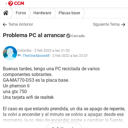
Foros
Hardware
Placas base
Tema Anterior
Siguiente Tema
Problema PC al arrancar
Cerrado
Colombo
- 2 feb 2022 a las 21:32
TheOneAboveAll
-
2 feb 2022 a las 23:37
Buenas tardes, tengo una PC reciclada de varios
componentes sobrantes.
GA-MA770-DS3 es la placa base.
Un phemon II
una gtx 750
Una tarjeta wifi de realtek
El caso es que estando prendida, un dia se apago de repente,
la volvi a encender y al minuto se volvio a apagar, desde ese
momento, la pc dejo de encender, probe a cambiar la fuente,
pero sigue el mismo problema, la sensacion es de que