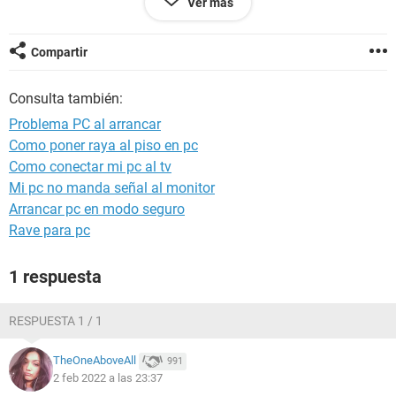
Ver más
enciende pero se mueven los ventiladores casi nada no llega
ni a cuarto de vuelta.
Compartir
Ando un poco desesperado porque no se que puede ser,
probe a desconectarla de la placa base y no enciende, luego
Consulta también:
probe a encenderla sin la alimentacion al procesador a ver si
tiraban los ventiladores de continuo y tampoco.
Problema PC al arrancar
Como poner raya al piso en pc
Cualquier sugerencia se agradece, un saludo!!!
Como conectar mi pc al tv
Mi pc no manda señal al monitor
Arrancar pc en modo seguro
Rave para pc
1 respuesta
RESPUESTA 1 / 1
TheOneAboveAll
991
2 feb 2022 a las 23:37