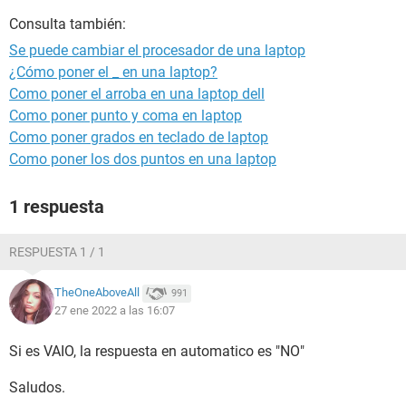
Consulta también:
Se puede cambiar el procesador de una laptop
¿Cómo poner el _ en una laptop?
Como poner el arroba en una laptop dell
Como poner punto y coma en laptop
Como poner grados en teclado de laptop
Como poner los dos puntos en una laptop
1 respuesta
RESPUESTA 1 / 1
TheOneAboveAll
991
27 ene 2022 a las 16:07
Si es VAIO, la respuesta en automatico es "NO"
Saludos.