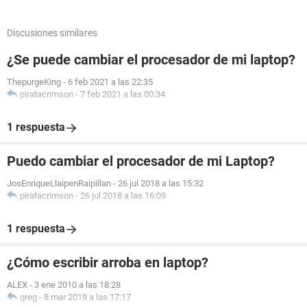
Discusiones similares
¿Se puede cambiar el procesador de mi laptop?
ThepurgeKing
-
6 feb 2021 a las 22:35
piratacrimson
-
7 feb 2021 a las 00:34
1 respuesta
Puedo cambiar el procesador de mi Laptop?
JosEnriqueLlaipenRaipillan
-
26 jul 2018 a las 15:32
piratacrimson
-
26 jul 2018 a las 16:09
1 respuesta
¿Cómo escribir arroba en laptop?
ALEX
-
3 ene 2010 a las 18:28
greg
-
8 mar 2019 a las 17:17