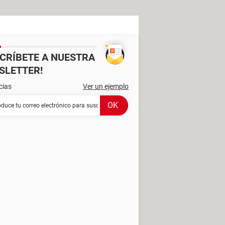
SCRÍBETE A NUESTRA
SLETTER!
cias
Ver un ejemplo