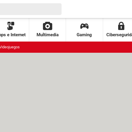
ps e Internet
Multimedia
Gaming
Cibersegurid
Videojuegos