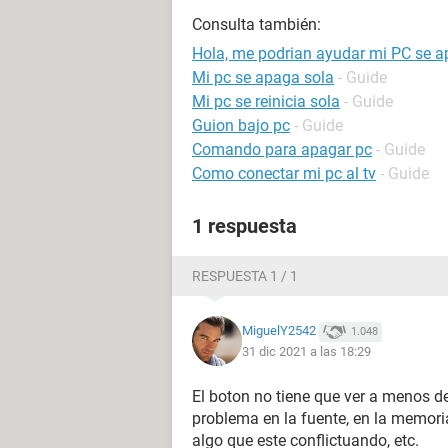
Consulta también:
Hola, me podrian ayudar mi PC se a
Mi pc se apaga sola
- Guide
Mi pc se reinicia sola
- Guide
Guion bajo pc
- Guide
Comando para apagar pc
- Guide
Como conectar mi pc al tv
- Guide
1 respuesta
RESPUESTA 1 / 1
MiguelY2542
1.048
31 dic 2021 a las 18:29
El boton no tiene que ver a menos de
problema en la fuente, en la memoria,
algo que este conflictuando, etc.