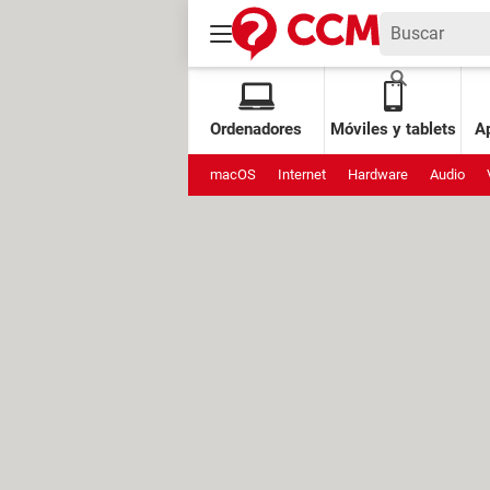
Ordenadores
Móviles y tablets
Ap
macOS
Internet
Hardware
Audio