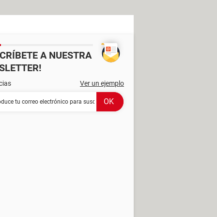
SCRÍBETE A NUESTRA
SLETTER!
cias
Ver un ejemplo