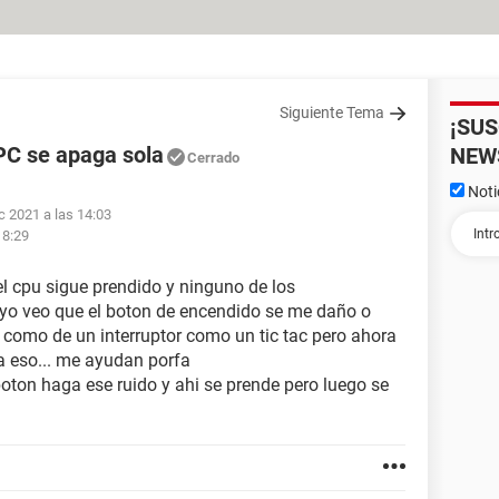
Siguiente Tema
¡SU
PC se apaga sola
NEW
Cerrado
Noti
c 2021 a las 14:03
18:29
l cpu sigue prendido y ninguno de los
yo veo que el boton de encendido se me daño o
o como de un interruptor como un tic tac pero ahora
a eso... me ayudan porfa
boton haga ese ruido y ahi se prende pero luego se