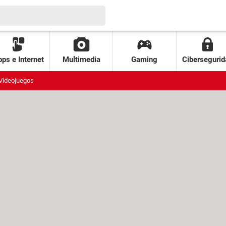
ps e Internet
Multimedia
Gaming
Cibersegurid
Videojuegos