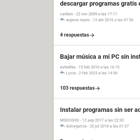
descargar programas gratis 
caribex
-
22 nov 2009 a las 17:11
argenis reyes
-
13 abr 2016 a las 01:56
4 respuestas
Bajar música a mi PC sin in
estrellita
-
15 feb 2010 a las 16:15
Lucia
-
2 feb 2023 a las 14:56
103 respuestas
Instalar programas sin ser a
MSDOSXX
-
12 sep 2017 a las 22:33
dulcegarcia
-
20 jul 2018 a las 01:37