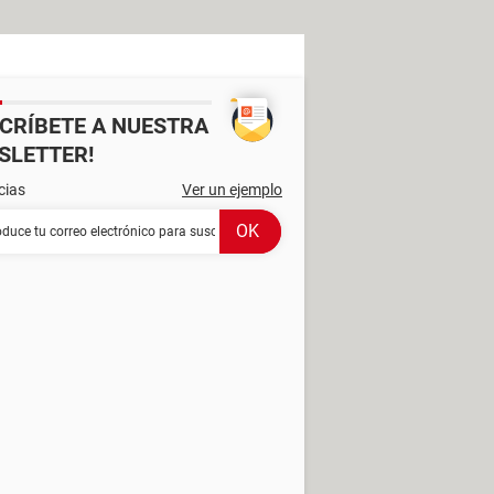
SCRÍBETE A NUESTRA
SLETTER!
cias
Ver un ejemplo