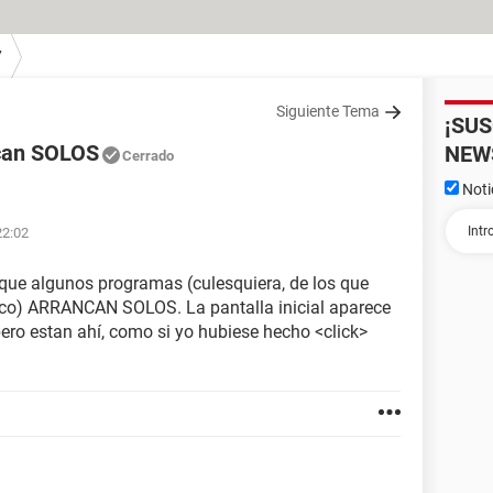
7
Siguiente Tema
¡SU
ncan SOLOS
NEW
Cerrado
Noti
22:02
ue algunos programas (culesquiera, de los que
co) ARRANCAN SOLOS. La pantalla inicial aparece
ero estan ahí, como si yo hubiese hecho <click>