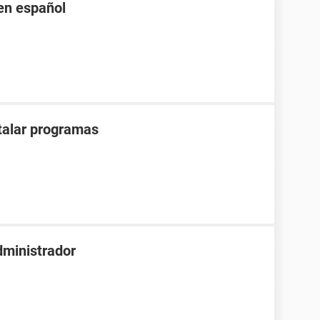
en español
stalar programas
dministrador