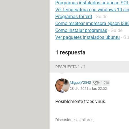
Programas instalados arrancan SO
Ver temperatura cpu windows 10 si
Programas torrent
- Guide
Como resetear impresora epson l38
Como instalar programas
- Guide
Ver paquetes instalados ubuntu
- Gu
1 respuesta
RESPUESTA 1 / 1
MiguelY2542
1.048
28 dic 2021 a las 22:02
Posiblemente traes virus.
Discusiones similares