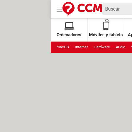
Ordenadores
Móviles y tablets
Ap
macOS
Internet
Hardware
Audio