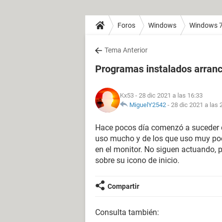
Foros
Windows
Windows 
Tema Anterior
Programas instalados arra
Kx53
- 28 dic 2021 a las 16:33
MiguelY2542
-
28 dic 2021 a las 
Hace pocos día comenzó a suceder q
uso mucho y de los que uso muy po
en el monitor. No siguen actuando, p
sobre su icono de inicio.
Compartir
Consulta también: