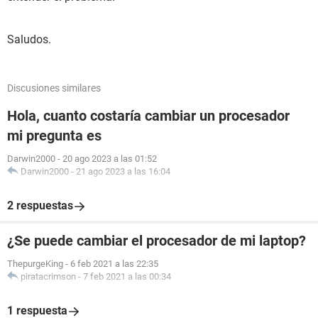
Saludos.
Discusiones similares
Hola, cuanto costaría cambiar un procesador
mi pregunta es
Darwin2000
-
20 ago 2023 a las 01:52
Darwin2000
-
21 ago 2023 a las 16:04
2 respuestas
¿Se puede cambiar el procesador de mi laptop?
ThepurgeKing
-
6 feb 2021 a las 22:35
piratacrimson
-
7 feb 2021 a las 00:34
1 respuesta