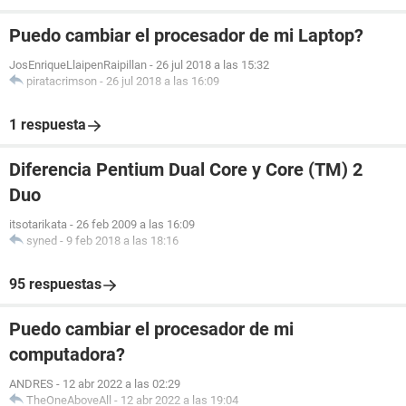
Puedo cambiar el procesador de mi Laptop?
JosEnriqueLlaipenRaipillan
-
26 jul 2018 a las 15:32
piratacrimson
-
26 jul 2018 a las 16:09
1 respuesta
Diferencia Pentium Dual Core y Core (TM) 2
Duo
itsotarikata
-
26 feb 2009 a las 16:09
syned
-
9 feb 2018 a las 18:16
95 respuestas
Puedo cambiar el procesador de mi
computadora?
ANDRES
-
12 abr 2022 a las 02:29
TheOneAboveAll
-
12 abr 2022 a las 19:04