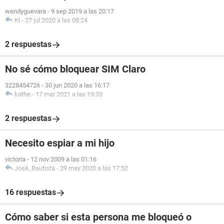
wendyguevara
-
9 sep 2019 a las 20:17
Ki
-
27 jul 2020 a las 08:24
2 respuestas
No sé cómo bloquear SIM Claro
3228454726
-
30 jun 2020 a las 16:17
kathe
-
17 mar 2021 a las 19:33
2 respuestas
Necesito espiar a mi hijo
victoria
-
12 nov 2009 a las 01:16
José_Bautista
-
29 may 2020 a las 17:52
16 respuestas
Cómo saber si esta persona me bloqueó o