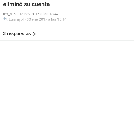
eliminó su cuenta
rey_619
-
13 nov 2015 a las 13:47
Luis ayol
-
30 ene 2017 a las 15:14
3 respuestas