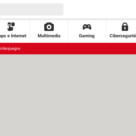
ps e Internet
Multimedia
Gaming
Cibersegurid
Videojuegos