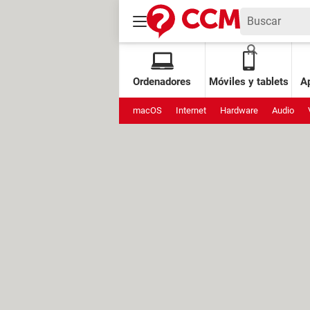
Ordenadores
Móviles y tablets
Ap
macOS
Internet
Hardware
Audio