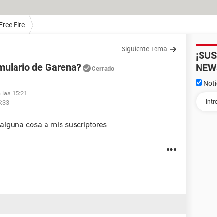
Free Fire
Siguiente Tema
¡SU
mulario de Garena?
NEW
Cerrado
Noti
a las 15:21
5:33
 alguna cosa a mis suscriptores