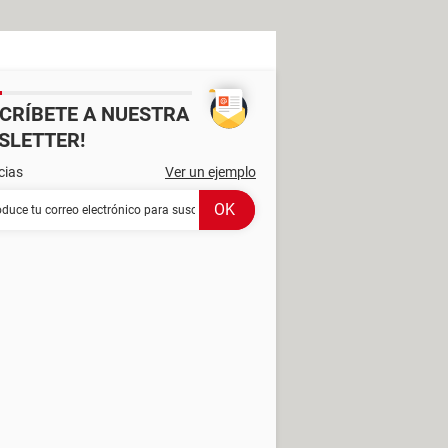
SCRÍBETE A NUESTRA
SLETTER!
cias
Ver un ejemplo