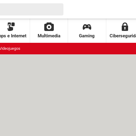
ps e Internet
Multimedia
Gaming
Cibersegurid
Videojuegos