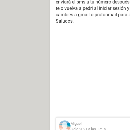
enviará el sms a tu número después 
telo vuelva a pedri al iniciar sesió
cambies a gmail o protonmail para ac
Saludos.
Miguel
8 dic 2021 a las 17:15