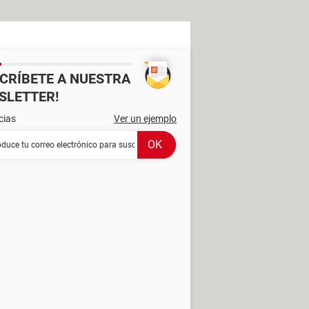
SCRÍBETE A NUESTRA
SLETTER!
cias
Ver un ejemplo