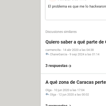
El problema es que me lo hackearon
Discusiones similares
Quiero saber a qué parte de
carmencita
-
14 abr 2020 a las 04:38
ChaneGarcia
-
9 sep 2024 a las 01:14
3 respuestas
A qué zona de Caracas perte
Olga
-
10 jun 2020 a las 17:04
Olga
-
12 jun 2020 a las 00:02
2 respuestas