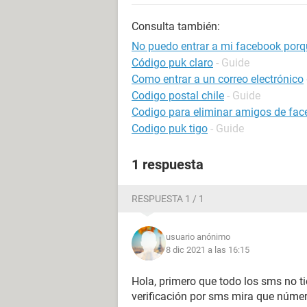
Consulta también:
No puedo entrar a mi facebook porq
Código puk claro
- Guide
Como entrar a un correo electrónico
Codigo postal chile
- Guide
Codigo para eliminar amigos de fa
Codigo puk tigo
- Guide
1 respuesta
RESPUESTA 1 / 1
usuario anónimo
8 dic 2021 a las 16:15
Hola, primero que todo los sms no ti
verificación por sms mira que número