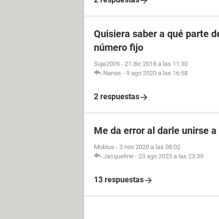
Quisiera saber a qué parte 
número fijo
Suje2009
-
21 dic 2018 a las 11:30
Nanas
-
9 ago 2020 a las 16:58
2 respuestas
Me da error al darle unirse 
Mobius
-
3 nov 2020 a las 08:02
Jacqueline
-
23 ago 2023 a las 23:39
13 respuestas