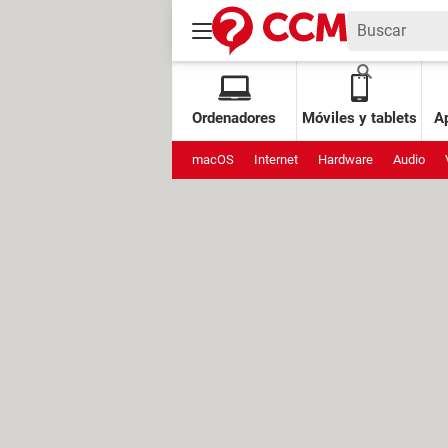
Ordenadores
Móviles y tablets
Ap
macOS
Internet
Hardware
Audio