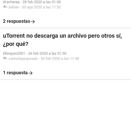
WarHaraa
-
28 feb 2020 a las 01:06
Adrian
-
30 ago 2020 a las 11:52
2 respuestas
uTorrent no descarga un archivo pero otros sí,
¿por qué?
Elbrayan2001
-
26 feb 2020 a las 01:50
carloslopezjurado
-
26 feb 2020 a las 11:38
1 respuesta