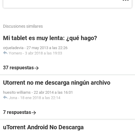
Discusiones similares
Mi tablet es muy lenta: ¿qué hago?
orjueladevia
-
27 may 2013 a las 22:26
Yomero
-
3 abr 2018 a las 19:03
37 respuestas
Utorrent no me descarga ningún archivo
huesito williams
-
22 abr 2014 a las 16:01
Jona
-
18 ene 2018 a las 22:14
7 respuestas
uTorrent Android No Descarga