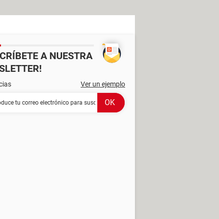
SCRÍBETE A NUESTRA
SLETTER!
cias
Ver un ejemplo