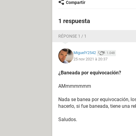
Compartir
1 respuesta
RÉPONSE 1 / 1
MiguelY2542
1.048
25 nov 2021 à 20:37
¿Baneada por equivocación?
AMmmmmmm
Nada se banea por equivocación, lo
hacerlo, si fue baneada, tiene una rel
Saludos.