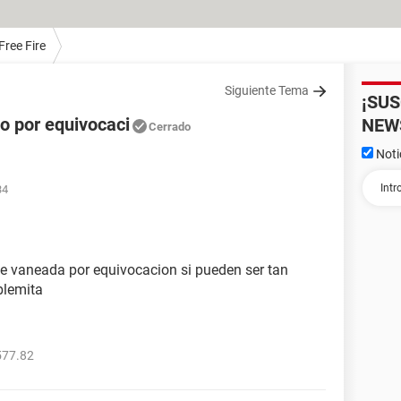
Free Fire
Siguiente Tema
¡SU
o por equivocaci
NEW
Cerrado
Noti
34
ue vaneada por equivocacion si pueden ser tan
blemita
577.82