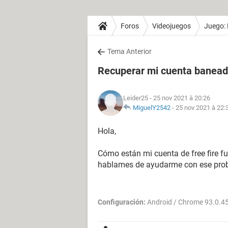
Foros
Videojuegos
Juego: 
Tema Anterior
Recuperar mi cuenta banead
Leider25
- 25 nov 2021 à 20:26
MiguelY2542
-
25 nov 2021 à 22:
Hola,
Cómo están mi cuenta de free fire f
hablames de ayudarme con ese pro
Configuración:
Android / Chrome 93.0.4