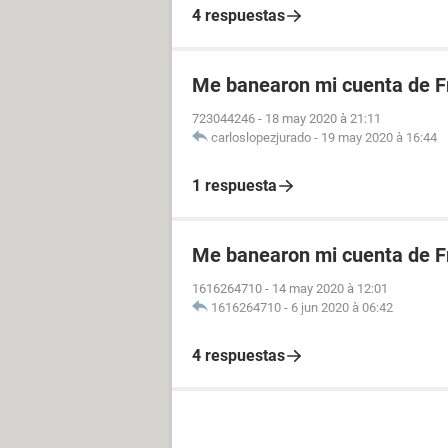
4 respuestas
Me banearon mi cuenta de Fr
723044246
-
18 may 2020 à 21:11
carloslopezjurado
-
19 may 2020 à 16:44
1 respuesta
Me banearon mi cuenta de Fr
1616264710
-
14 may 2020 à 12:01
1616264710
-
6 jun 2020 à 06:42
4 respuestas