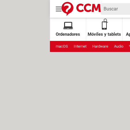
Ordenadores
Móviles y tablets
Ap
macOS
Internet
Hardware
Audio