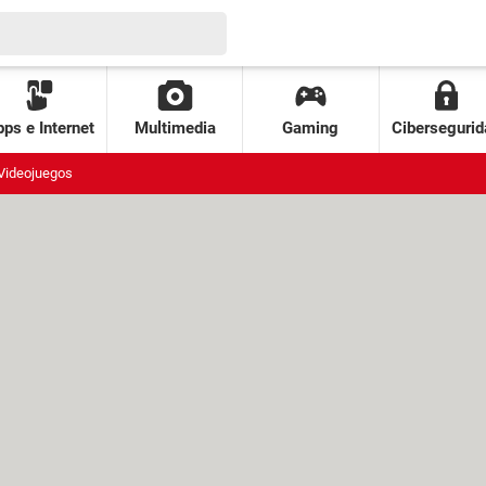
ps e Internet
Multimedia
Gaming
Cibersegurid
Videojuegos