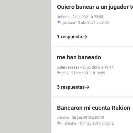
Quiero banear a un jugador t
Johann
-
2 abr 2021 à 22:03
gslaura
-
3 abr 2021 à 20:05
1 respuesta
me han baneado
salerosazaza
-
26 jul 2009 à 19:44
eliy
-
21 mar 2011 à 18:09
3 respuestas
Banearon mi cuenta Rakion
zulnice
-
30 jun 2013 à 03:18
_Smoke
-
10 may 2016 à 02:42