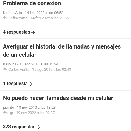
Problema de conexion
KefinexAtto
-
14 feb 2022 a las 06:52
KefinexAtto
-
14 feb 2022 a las 21:56
4 respuestas
Averiguar el historial de llamadas y mensajes
de un celular
Karolins
-
13 ago 2016 a las 15:24
Carlos-vialfa
-
15 ago 2016 a las 02:48
1 respuesta
No puedo hacer llamadas desde mi celular
jacinto
-
18 nov 2010 a las 18:28
fgr
-
19 nov 2022 a las 02:27
373 respuestas