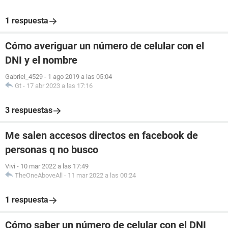
1 respuesta
Cómo averiguar un número de celular con el
DNI y el nombre
Gabriel_4529
-
1 ago 2019 a las 05:04
Gt
-
17 abr 2023 a las 17:16
3 respuestas
Me salen accesos directos en facebook de
personas q no busco
Vivi
-
10 mar 2022 a las 17:49
TheOneAboveAll
-
11 mar 2022 a las 00:24
1 respuesta
Cómo saber un número de celular con el DNI