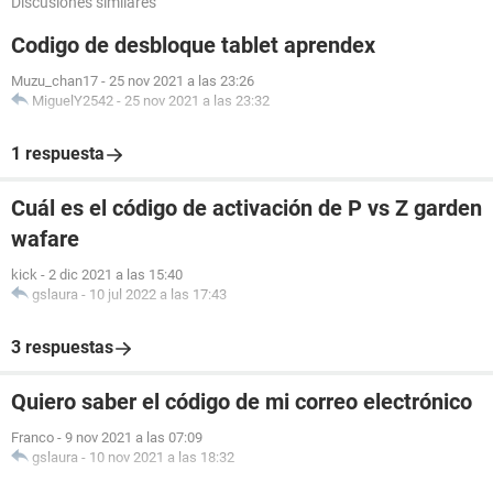
Discusiones similares
Codigo de desbloque tablet aprendex
Muzu_chan17
-
25 nov 2021 a las 23:26
MiguelY2542
-
25 nov 2021 a las 23:32
1 respuesta
Cuál es el código de activación de P vs Z garden
wafare
kick
-
2 dic 2021 a las 15:40
gslaura
-
10 jul 2022 a las 17:43
3 respuestas
Quiero saber el código de mi correo electrónico
Franco
-
9 nov 2021 a las 07:09
gslaura
-
10 nov 2021 a las 18:32