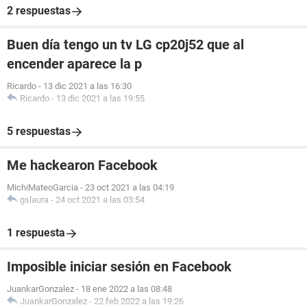
2 respuestas
Buen día tengo un tv LG cp20j52 que al
encender aparece la p
Ricardo
-
13 dic 2021 a las 16:30
Ricardo
-
13 dic 2021 a las 19:55
5 respuestas
Me hackearon Facebook
MichiMateoGarcia
-
23 oct 2021 a las 04:19
gslaura
-
24 oct 2021 a las 03:54
1 respuesta
Imposible iniciar sesión en Facebook
JuankarGonzalez
-
18 ene 2022 a las 08:48
JuankarGonzalez
-
22 feb 2022 a las 19:26