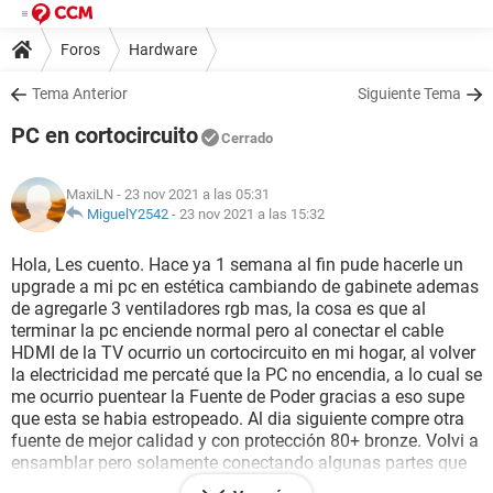
Foros
Hardware
Tema Anterior
Siguiente Tema
PC en cortocircuito
Cerrado
MaxiLN
- 23 nov 2021 a las 05:31
MiguelY2542
-
23 nov 2021 a las 15:32
Hola, Les cuento. Hace ya 1 semana al fin pude hacerle un
upgrade a mi pc en estética cambiando de gabinete ademas
de agregarle 3 ventiladores rgb mas, la cosa es que al
terminar la pc enciende normal pero al conectar el cable
HDMI de la TV ocurrio un cortocircuito en mi hogar, al volver
la electricidad me percaté que la PC no encendia, a lo cual se
me ocurrio puentear la Fuente de Poder gracias a eso supe
que esta se habia estropeado. Al dia siguiente compre otra
fuente de mejor calidad y con protección 80+ bronze. Volvi a
ensamblar pero solamente conectando algunas partes que
fueron (Cable 20+4 - El cable de la grafica - y el cable de