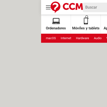
Ordenadores
Móviles y tablets
Ap
macOS
Internet
Hardware
Audio