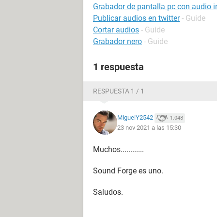
Grabador de pantalla pc con audio i
Publicar audios en twitter
- Guide
Cortar audios
- Guide
Grabador nero
- Guide
1 respuesta
RESPUESTA 1 / 1
MiguelY2542
1.048
23 nov 2021 a las 15:30
Muchos............
Sound Forge es uno.
Saludos.