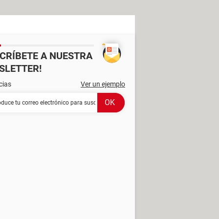
SCRÍBETE A NUESTRA
SLETTER!
cias
Ver un ejemplo