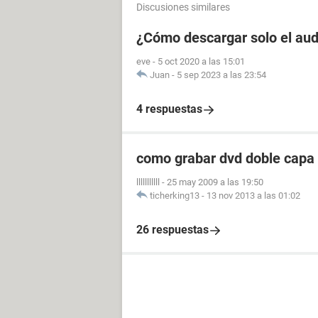
Discusiones similares
¿Cómo descargar solo el aud
eve
-
5 oct 2020 a las 15:01
Juan
-
5 sep 2023 a las 23:54
4 respuestas
como grabar dvd doble capa
lllllllllll
-
25 may 2009 a las 19:50
ticherking13
-
13 nov 2013 a las 01:02
26 respuestas