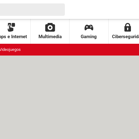
ps e Internet
Multimedia
Gaming
Cibersegurid
Videojuegos