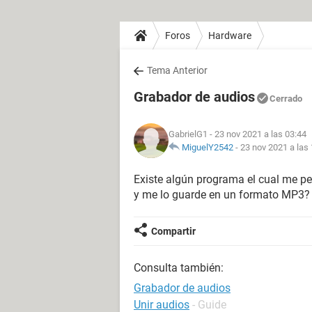
Foros
Hardware
Tema Anterior
Grabador de audios
Cerrado
GabrielG1
- 23 nov 2021 a las 03:44
MiguelY2542
-
23 nov 2021 a las
Existe algún programa el cual me pe
y me lo guarde en un formato MP3?
Compartir
Consulta también:
Grabador de audios
Unir audios
- Guide