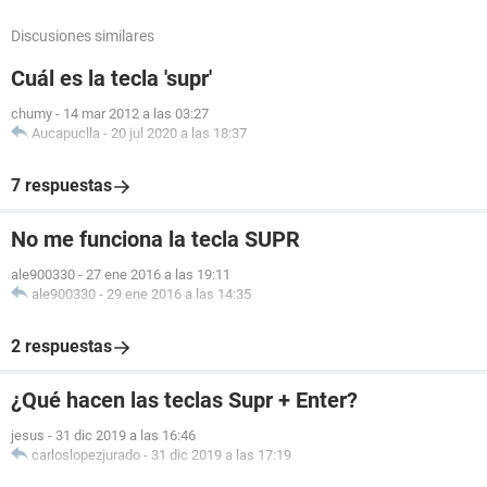
Discusiones similares
Cuál es la tecla 'supr'
chumy
-
14 mar 2012 a las 03:27
Aucapuclla
-
20 jul 2020 a las 18:37
7 respuestas
No me funciona la tecla SUPR
ale900330
-
27 ene 2016 a las 19:11
ale900330
-
29 ene 2016 a las 14:35
2 respuestas
¿Qué hacen las teclas Supr + Enter?
jesus
-
31 dic 2019 a las 16:46
carloslopezjurado
-
31 dic 2019 a las 17:19