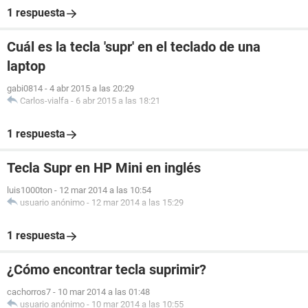
1 respuesta
Cuál es la tecla 'supr' en el teclado de una
laptop
gabi0814
-
4 abr 2015 a las 20:29
Carlos-vialfa
-
6 abr 2015 a las 18:21
1 respuesta
Tecla Supr en HP Mini en inglés
luis1000ton
-
12 mar 2014 a las 10:54
usuario anónimo
-
12 mar 2014 a las 15:29
1 respuesta
¿Cómo encontrar tecla suprimir?
cachorros7
-
10 mar 2014 a las 01:48
usuario anónimo
-
10 mar 2014 a las 10:55