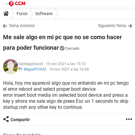
Foros
Software
Tema Anterior
Siguiente Tema
Me sale algo en mi pc que no se como hacer
para poder funcionar
Cerrado
SantiagoDavid
- 15 nov 2021 a las 15:13
MiguelY2542
-
16 nov 2021 a las 16:56
Hola, hoy me apareció algo que no entiendo en mi pc tengo
el error reboot and select proper boot device
error insert boot media im selected boot device and press a
key y ahora me sale algo de prees Esc un 1 seconds to skip
startup.nsh any other key to continue.
Compartir