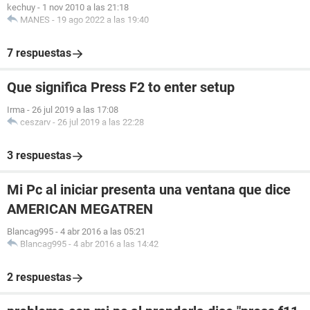
kechuy
-
1 nov 2010 a las 21:18
MANES
-
19 ago 2022 a las 19:40
7 respuestas
Que significa Press F2 to enter setup
Irma
-
26 jul 2019 a las 17:08
ceszarv
-
26 jul 2019 a las 22:28
3 respuestas
Mi Pc al iniciar presenta una ventana que dice
AMERICAN MEGATREN
Blancag995
-
4 abr 2016 a las 05:21
Blancag995
-
4 abr 2016 a las 14:42
2 respuestas