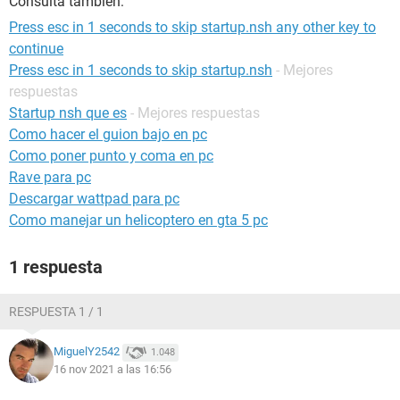
Consulta también:
Press esc in 1 seconds to skip startup.nsh any other key to
continue
Press esc in 1 seconds to skip startup.nsh
- Mejores
respuestas
Startup nsh que es
- Mejores respuestas
Como hacer el guion bajo en pc
Como poner punto y coma en pc
Rave para pc
Descargar wattpad para pc
Como manejar un helicoptero en gta 5 pc
1 respuesta
RESPUESTA 1 / 1
MiguelY2542
1.048
16 nov 2021 a las 16:56