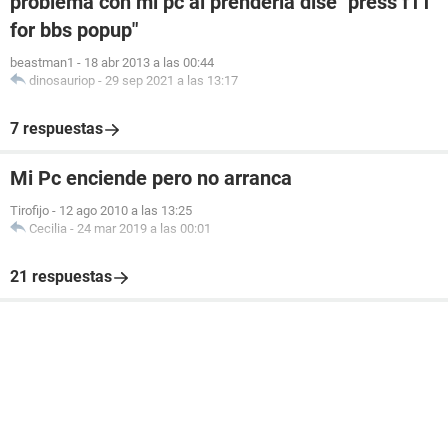
problema con mi pc al prenderla dise "press f11
for bbs popup"
beastman1
-
18 abr 2013 a las 00:44
dinosauriop
-
29 sep 2021 a las 13:17
7 respuestas
Mi Pc enciende pero no arranca
Tirofijo
-
12 ago 2010 a las 13:25
Cecilia
-
24 mar 2019 a las 00:01
21 respuestas