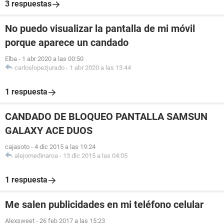
3 respuestas
No puedo visualizar la pantalla de mi móvil
porque aparece un candado
Elba
-
1 abr 2020 a las 00:50
carloslopezjurado
-
1 abr 2020 a las 13:44
1 respuesta
CANDADO DE BLOQUEO PANTALLA SAMSUN
GALAXY ACE DUOS
cajasoto
-
4 dic 2015 a las 19:24
alejomedinaroa
-
13 dic 2015 a las 04:05
1 respuesta
Me salen publicidades en mi teléfono celular
Alexsweet
-
26 feb 2017 a las 15:23