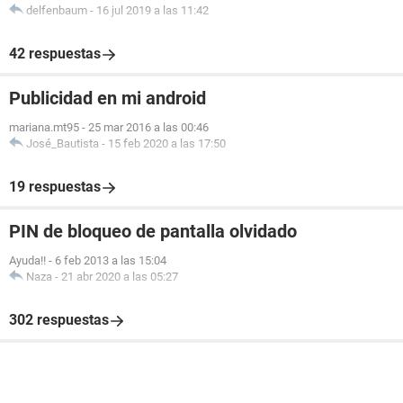
delfenbaum
-
16 jul 2019 a las 11:42
42 respuestas
Publicidad en mi android
mariana.mt95
-
25 mar 2016 a las 00:46
José_Bautista
-
15 feb 2020 a las 17:50
19 respuestas
PIN de bloqueo de pantalla olvidado
Ayuda!!
-
6 feb 2013 a las 15:04
Naza
-
21 abr 2020 a las 05:27
302 respuestas